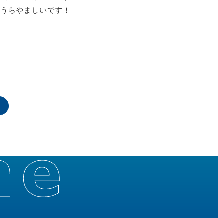
がうらやましいです！
ook
ine
ne
Page
Top