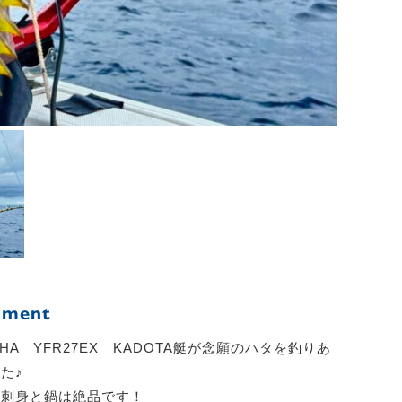
ment
AHA YFR27EX KADOTA艇が念願のハタを釣りあ
た♪
の刺身と鍋は絶品です！