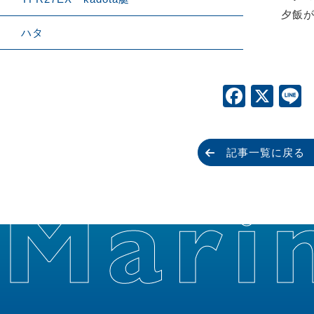
夕飯
ハタ
Faceb
X
L
記事一覧に戻る
 Mari